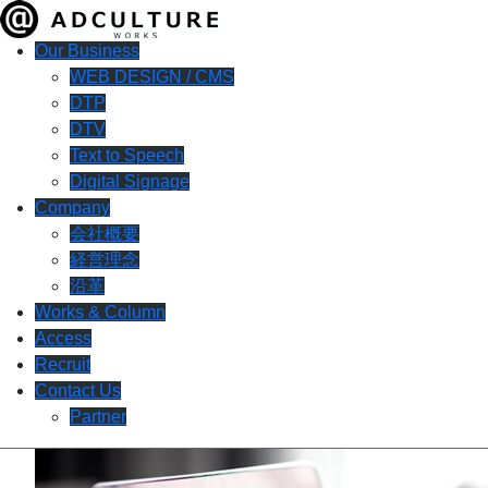
Our Business
WEB DESIGN / CMS
DTP
DTV
Text to Speech
Digital Signage
Company
会社概要
経営理念
沿革
Works & Column
Access
Recruit
Contact Us
Partner