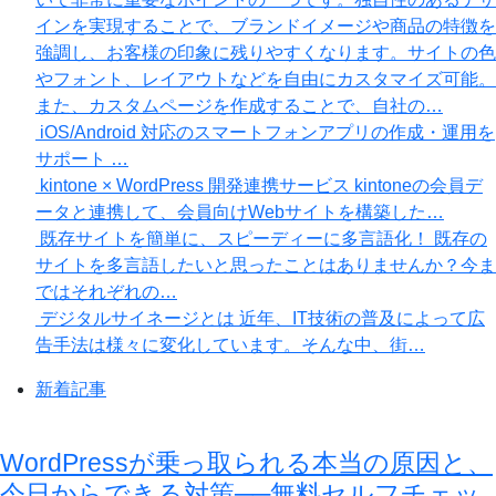
インを実現することで、ブランドイメージや商品の特徴を
強調し、お客様の印象に残りやすくなります。サイトの色
やフォント、レイアウトなどを自由にカスタマイズ可能。
また、カスタムページを作成することで、自社の…
iOS/Android 対応のスマートフォンアプリの作成・運用を
サポート
…
kintone × WordPress 開発連携サービス
kintoneの会員デ
ータと連携して、会員向けWebサイトを構築した…
既存サイトを簡単に、スピーディーに多言語化！
既存の
サイトを多言語したいと思ったことはありませんか？今ま
ではそれぞれの…
デジタルサイネージとは
近年、IT技術の普及によって広
告手法は様々に変化しています。そんな中、街…
新着記事
WordPressが乗っ取られる本当の原因と、
今日からできる対策──無料セルフチェッ