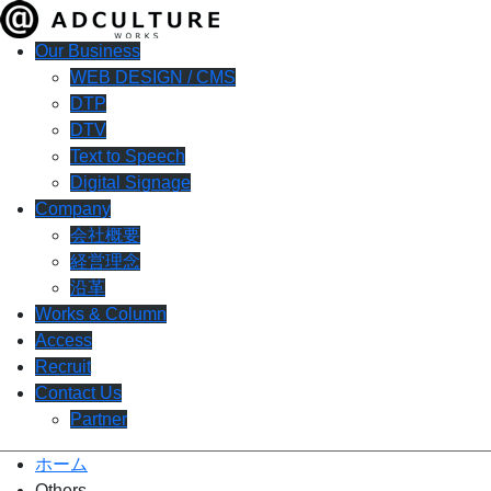
Our Business
WEB DESIGN / CMS
DTP
DTV
Text to Speech
Digital Signage
Company
会社概要
経営理念
沿革
Works & Column
Access
Recruit
Contact Us
Partner
ホーム
Others