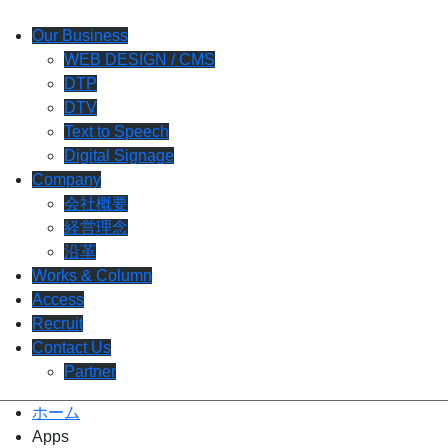
Our Business
WEB DESIGN / CMS
DTP
DTV
Text to Speech
Digital Signage
Company
会社概要
経営理念
沿革
Works & Column
Access
Recruit
Contact Us
Partner
ホーム
Apps