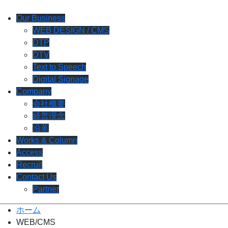
Our Business
WEB DESIGN / CMS
DTP
DTV
Text to Speech
Digital Signage
Company
会社概要
経営理念
沿革
Works & Column
Access
Recruit
Contact Us
Partner
ホーム
WEB/CMS