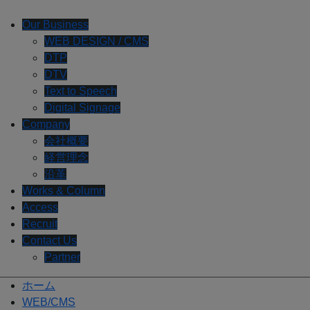
Our Business
WEB DESIGN / CMS
DTP
DTV
Text to Speech
Digital Signage
Company
会社概要
経営理念
沿革
Works & Column
Access
Recruit
Contact Us
Partner
ホーム
WEB/CMS