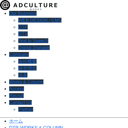
Our Business
WEB DESIGN / CMS
DTP
DTV
Text to Speech
Digital Signage
Company
会社概要
経営理念
沿革
Works & Column
Access
Recruit
Contact Us
Partner
ホーム
DTP
,
WORKS & COLUMN